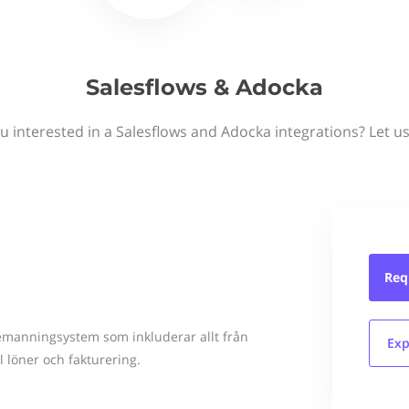
Salesflows & Adocka
u interested in a Salesflows and Adocka integrations? Let u
Req
emanningsystem som inkluderar allt från
Exp
l löner och fakturering.