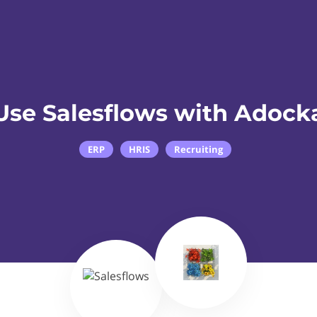
Use Salesflows with Adock
ERP
HRIS
Recruiting